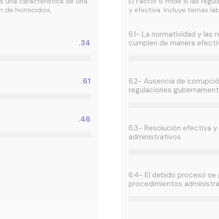
es una característica de una
El Factor 6 mide si las reg
n de homicidios,
y efectiva. Incluye temas la
6.1- La normatividad y las
.34
cumplen de manera efecti
.61
6.2- Ausencia de corrupció
regulaciones gubernament
.46
6.3- Resolución efectiva y
administrativos
6.4- El debido proceso se
procedimientos administra