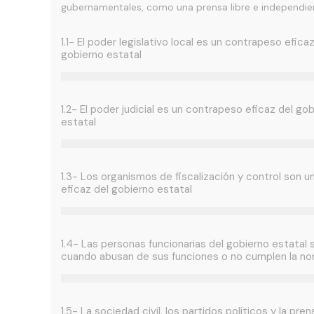
gubernamentales, como una prensa libre e independie
1.1- El poder legislativo local es un contrapeso eficaz
gobierno estatal
1.2- El poder judicial es un contrapeso eficaz del go
estatal
1.3- Los organismos de fiscalización y control son 
eficaz del gobierno estatal
1.4- Las personas funcionarias del gobierno estatal
cuando abusan de sus funciones o no cumplen la no
1.5- La sociedad civil, los partidos políticos y la pre