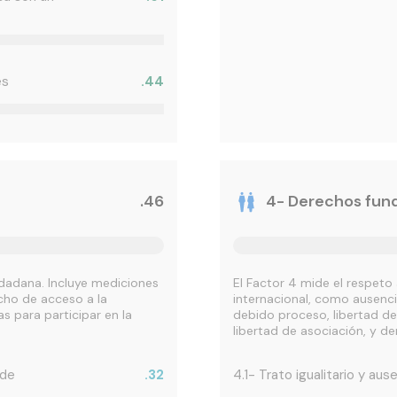
es
.44
.46
4- Derechos fun
iudadana. Incluye mediciones
El Factor 4 mide el respeto
echo de acceso a la
internacional, como ausencia
s para participar en la
debido proceso, libertad de 
libertad de asociación, y de
 de
.32
4.1- Trato igualitario y au