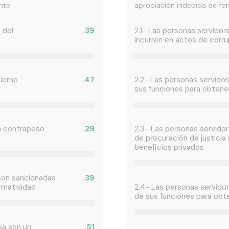
nte.
apropiación indebida de fo
 del
.39
2.1- Las personas servidor
incurren en actos de corr
bierno
.47
2.2- Las personas servidor
sus funciones para obtene
un contrapeso
.29
2.3- Las personas servidor
de procuración de justicia
beneficios privados
 son sancionadas
.39
rmatividad
2.4- Las personas servidor
de sus funciones para obt
nsa son un
.51