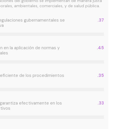
ulaciones del gobierno se implementan de manera justa
borales, ambientales, comerciales, y de salud pública.
 regulaciones gubernamentales se
.37
va
n en la aplicación de normas y
.45
ales
 eficiente de los procedimientos
.35
 garantiza efectivamente en los
.33
tivos